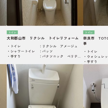
トイレ
トイレ
大和郡山市 リクシル トイレリフォーム
奈良市 TOT
事
・トイレ ：リクシル アメージュ
・シャワートイレ ：パッソ
・トイレ ：
・手すり ：パナソニック ベリティ
・ウォシュレッ
ス L型手すり
・手すり 
ス L型
・上部収納 
・照明器具 
リング