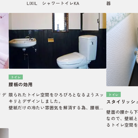
LIXIL シャワートイレKA
器
：LIX
KA
・クッションフ
トイレ
腰板の効用
リデ
限られたトイレ空間をひろびろとなるようスッ
トイレ
キリとデザインしました。
スタイリッシ
壁紙だけの冷たい雰囲気を解消する為、腰板を
壁面の腰から
自動
貼りトイレ空間に落ち着きを演出しています。
なので、壁紙
るトイレ空間
くならないよ
を造作した上