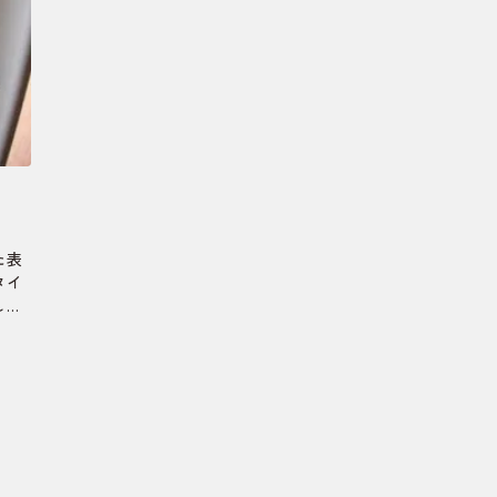
た。
た表
タイ
し