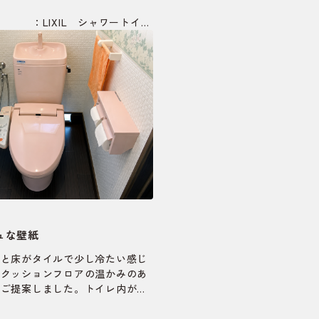
IL シャワートイレ
ロアー：東リ CF9620
ュな壁紙
下と床がタイルで少し冷たい感じ
とクッションフロアの温かみのあ
をご提案しました。トイレ内が狭
うに既存のタイルを剥がし下地材
に、壁紙を貼るように致しまし