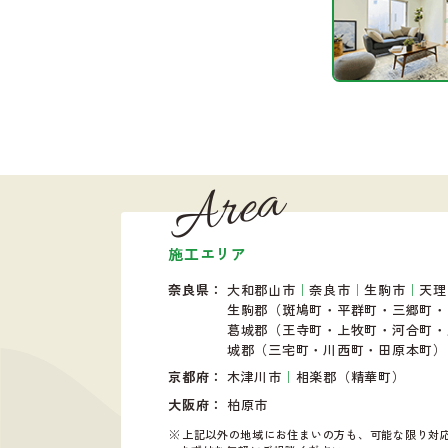
Area
施工エリア
奈良県
大和郡山市
｜
奈良市
｜
生駒市
｜
天理
生駒郡（斑鳩町・平群町・
三郷町・
葛城郡（王寺町・上牧町
・河合町・
城郡（三宅町・川西町・
田原本町）
京都府
木津川市
｜
相楽郡（精華町）
大阪府
柏原市
上記以外の地域にお住まいの方も、可能な限り対