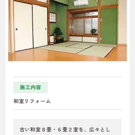
施工内容
和室リフォーム
古い和室８畳・６畳２室を、広々とし