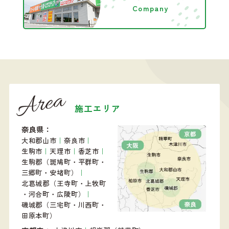
Company
Area
施工エリア
奈良県
大和郡山市
｜
奈良市
｜
生駒市
｜
天理市
｜
香芝市
｜
生駒郡（斑鳩町・平群町・
三郷町・安堵町）
｜
北葛城郡（王寺町・上牧町
・河合町・広陵町）
｜
磯城郡（三宅町・川西町・
田原本町）