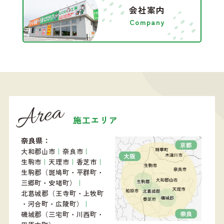
会社案内
Company
Area
施工エリア
奈良県
大和郡山市
｜
奈良市
｜
生駒市
｜
天理市
｜
香芝市
｜
生駒郡（斑鳩町・平群町・
三郷町・安堵町）
｜
北葛城郡（王寺町・上牧町
・河合町・広陵町）
｜
磯城郡（三宅町・川西町・