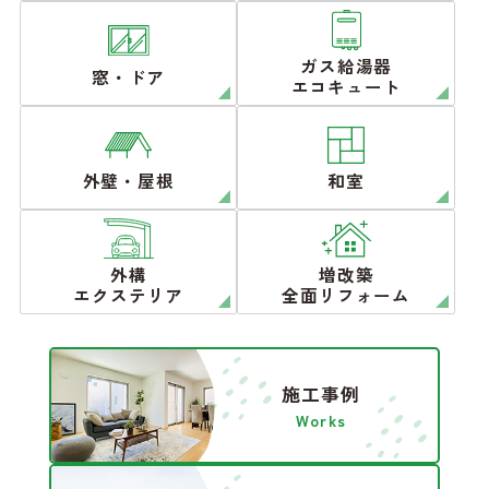
ガス給湯器
窓・ドア
エコキュート
外壁・屋根
和室
外構
増改築
エクステリア
全面リフォーム
施工事例
Works