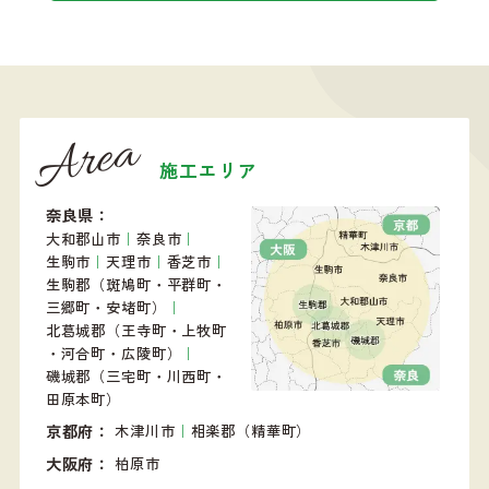
Area
施工エリア
奈良県
大和郡山市
｜
奈良市
｜
生駒市
｜
天理市
｜
香芝市
｜
生駒郡（斑鳩町・平群町・
三郷町・安堵町）
｜
北葛城郡（王寺町・上牧町
・河合町・広陵町）
｜
磯城郡（三宅町・川西町・
田原本町）
京都府
木津川市
｜
相楽郡（精華町）
大阪府
柏原市