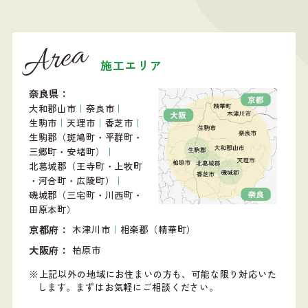
Area
施工エリア
奈良県
大和郡山市
｜
奈良市
｜
生駒市
｜
天理市
｜
香芝市
｜
生駒郡（斑鳩町・平群町・
三郷町・安堵町）
｜
北葛城郡（王寺町・上牧町
・河合町・広陵町）
｜
磯城郡（三宅町・川西町・
田原本町）
京都府
木津川市
｜
相楽郡（精華町）
大阪府
柏原市
上記以外の地域にお住まいの方も、可能な限り対応いた
します。
まずはお気軽にご相談ください。