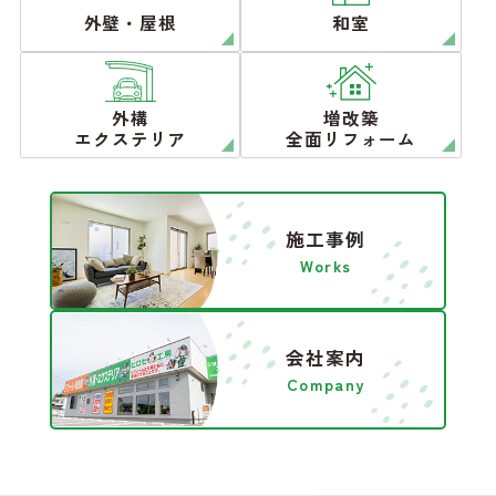
外壁・屋根
和室
外構
増改築
エクステリア
全面リフォーム
施工事例
Works
会社案内
Company