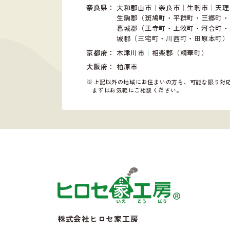
奈良県
大和郡山市
｜
奈良市
｜
生駒市
｜
天理
生駒郡（斑鳩町・平群町・
三郷町・
葛城郡（王寺町・上牧町
・河合町・
城郡（三宅町・川西町・
田原本町）
京都府
木津川市
｜
相楽郡（精華町）
大阪府
柏原市
上記以外の地域にお住まいの方も、可能な限り対
まずはお気軽にご相談ください。
株式会社ヒロセ家工房