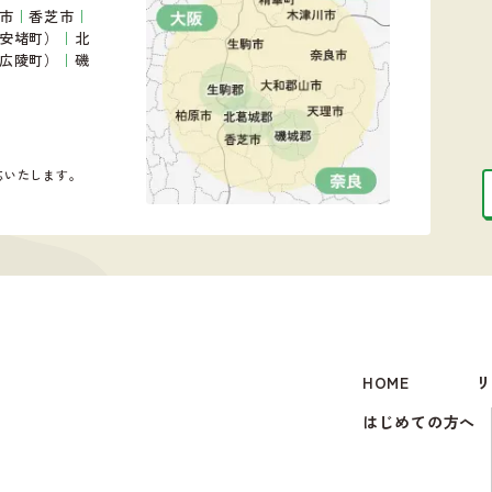
市
｜
香芝市
｜
安堵町）
｜
北
広陵町）
｜
磯
応いたします。
HOME
リ
はじめての方へ