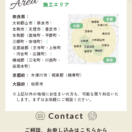
Area
施工エリア
奈良県
大和郡山市
｜
奈良市
｜
生駒市
｜
天理市
｜
香芝市
｜
生駒郡（斑鳩町・平群町・
三郷町・安堵町）
｜
北葛城郡（王寺町・上牧町
・河合町・広陵町）
｜
磯城郡（三宅町・川西町・
田原本町）
京都府
木津川市
｜
相楽郡（精華町）
大阪府
柏原市
上記以外の地域にお住まいの方も、可能な限り対応いた
します。
まずはお気軽にご相談ください。
Contact
ご相談、お申し込みはこちらから