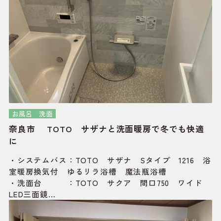
お風呂
洗面
奈良市 TOTO サザナと洗面暖房で冬でも快適
に
・システムバス：TOTO サザナ Sタイプ 1216 浴
室暖房換気付 ゆるリラ浴槽 魔法瓶浴槽
・洗面台 ：TOTO サクア 間口750 ワイド
LED三面鏡
・内窓 ：リクシル インプラス
・可動棚 ：南海プライウッド アードランバー