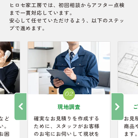
ヒロセ家工房では、初回相談からアフター点検
まで一貫対応しています。
安心して任せていただけるよう、以下のステッ
プで進めます。
02
現地調査
など
確実なお見積りを作成する
お見
い。
ために、スタッフがお客様
商品
お困
のお宅にお伺いして現状を
ます