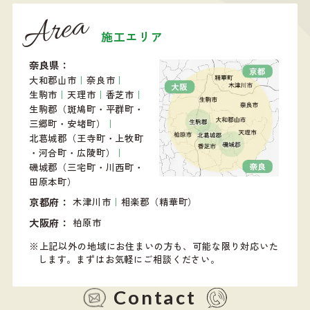
Area
施工エリア
奈良県
大和郡山市
｜
奈良市
｜
生駒市
｜
天理市
｜
香芝市
｜
生駒郡（斑鳩町・平群町・
三郷町・安堵町）
｜
北葛城郡（王寺町・上牧町
・河合町・広陵町）
｜
磯城郡（三宅町・川西町・
田原本町）
京都府
木津川市
｜
相楽郡（精華町）
大阪府
柏原市
上記以外の地域にお住まいの方も、可能な限り対応いた
します。
まずはお気軽にご相談ください。
Contact