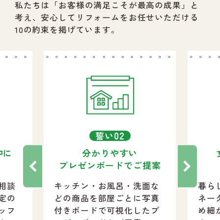
私たちは「お客様の満足こそが最高の成果」と
考え、安心してリフォームをお任せいただける
10の約束を掲げています。
02
誓い
中に
分かりやすい
プレゼンボードでご提案
相談
キッチン・お風呂・洗面な
暮ら
定の
どの商品を部屋ごとに写真
ネー
ッフ
付きボードで可視化したプ
め細