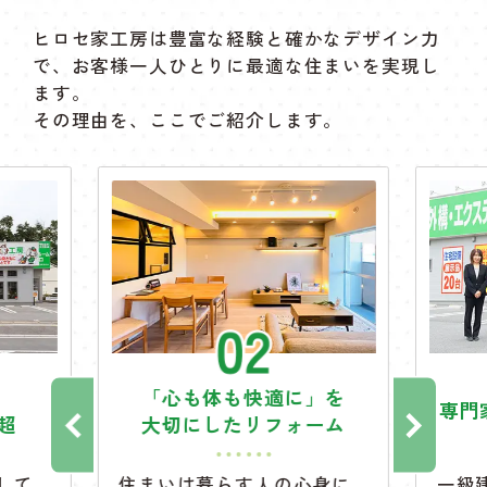
ヒロセ家工房は豊富な経験と確かなデザイン力
で、お客様一人ひとりに最適な住まいを実現し
ます。
その理由を、ここでご紹介します。
「心も体も快適に」を
専門
件超
大切にした
リフォーム
して
住まいは暮らす人の心身に
一級