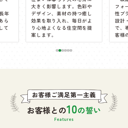
大きく影響します。色彩や
フォ
の長年
デザイン、素材の持つ癒し
性プ
あら
効果を取り入れ、毎日がよ
設計
して
り心地よくなる住空間を提
で、
案します。
客様
10
お客様との
の
誓い
Features